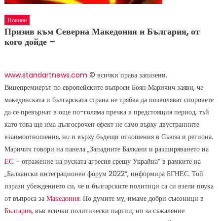
Новини
Призив към Северна Македония и България, от
кого дойде –
www.standartnews.com
© всички права запазени.
Вицепремиерът по европейските въпроси Боян Маричич заяви, че
македонската и българската страна не трябва да позволяват споровете
да се превърнат в още по-голяма пречка в предстоящия период, тъй
като това ще има дългосрочен ефект не само върху двустранните
взаимоотношения, но и върху бъдещи отношения в Съюза и региона.
Маричич говори на панела „Западните Балкани и разширяването на
ЕС
– отражение на руската агресия срещу Украйна“ в рамките на
„Балкански интеграционен форум 2022“, информира БГНЕС. Той
изрази убеждението си, че и българските политици са си взели поука
от въпроса за
Македония
. По думите му, имаме добри съюзници в
България
, във всички политически партии, но за съжаление