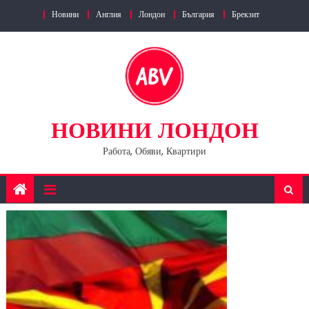
Skip
Новини
Англия
Лондон
България
Брекзит
to
content
НОВИНИ ЛОНДОН
Работа, Обяви, Квартири