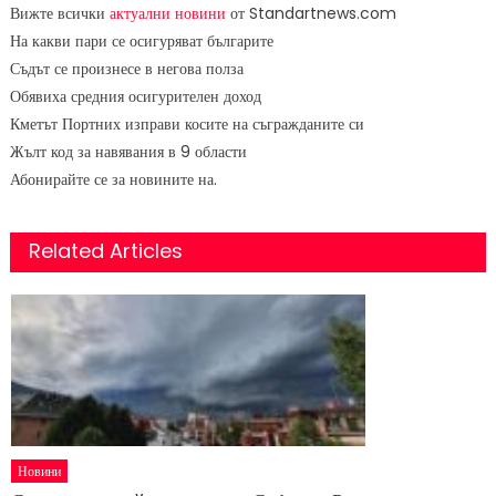
Вижте всички
актуални новини
от Standartnews.com
На какви пари се осигуряват българите
Съдът се произнесе в негова полза
Обявиха средния осигурителен доход
Кметът Портних изправи косите на съгражданите си
Жълт код за навявания в 9 области
Абонирайте се за новините на.
Related Articles
Новини