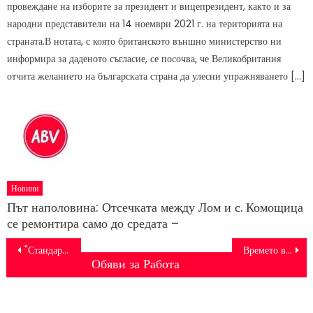
провеждане на изборите за президент и вицепрезидент, както и за
народни представители на 14 ноември 2021 г. на територията на
страната.В нотата, с която британското външно министерство ни
информира за даденото съгласие, се посочва, че Великобритания
отчита желанието на българската страна да улесни упражняването […]
Новини
Път наполовина: Отсечката между Лом и с. Комощица
се ремонтира само до средата –
Post
"Стандарт" с европейски пробив. Влезе в Европа Ностра –
Времето в сряда: Жълт код за гръмотевични бури и градушки в 8 области – DarikNews
Обяви за Работа
navigation