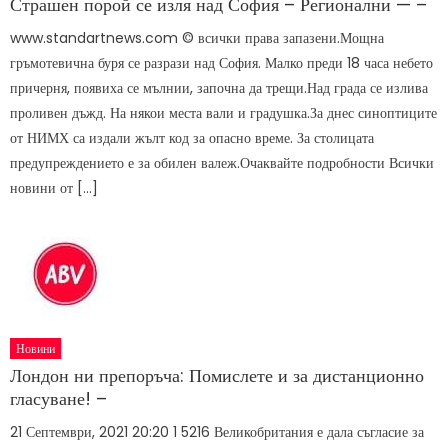
Страшен порой се изля над София – Регионални — –
www.standartnews.com © всички права запазени.Мощна
гръмотевична буря се разрази над София. Малко преди 18 часа небето
причерня, появиха се мълнии, започна да трещи.Над града се излива
проливен дъжд. На някои места вали и градушка.За днес синоптиците
от НИМХ са издали жълт код за опасно време. За столицата
предупреждението е за обилен валеж.Очаквайте подробности Всички
новини от […]
Новини
Лондон ни препоръча: Помислете и за дистанционно
гласуване! –
21 Септември, 2021 20:20 1 5216 Великобритания е дала съгласие за