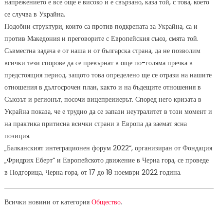
напрежението е все още е високо и е свързано, каза той, с това, което
се случва в Украйна.
Подобни структури, които са против подкрепата за Украйна, са и
против Македония и преговорите с Европейския съюз, смята той.
Съвместна задача е от наша и от българска страна, да не позволим
всички тези спорове да се превърнат в още по-голяма пречка в
предстоящия период, защото това определено ще се отрази на нашите
отношения в дългосрочен план, както и на бъдещите отношения в
Съюзът и регионът, посочи вицепреииерът. Според него кризата в
Украйна показа, че е трудно да се запази неутралитет в този момент и
на практика притисна всички страни в Европа да заемат ясна
позиция.
„Балканският интеграционен форум 2022“, организиран от Фондация
„Фридрих Еберт“ и Европейското движение в Черна гора, се проведе
в Подгорица, Черна гора, от 17 до 18 ноември 2022 година.
Всички новини от категория
Общество
.