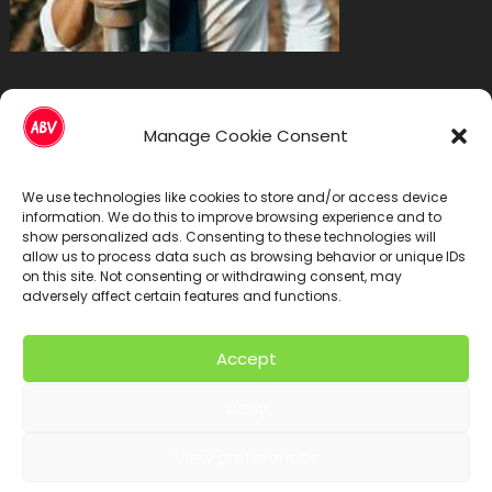
Болногледачи София
Manage Cookie Consent
We use technologies like cookies to store and/or access device
information. We do this to improve browsing experience and to
show personalized ads. Consenting to these technologies will
allow us to process data such as browsing behavior or unique IDs
on this site. Not consenting or withdrawing consent, may
adversely affect certain features and functions.
Accept
Deny
Abv 2024
View preferences
Времето в Лондон
Лондонките летища
Квартири Лондон