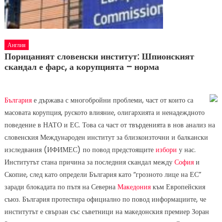
Англия
Порицаният словенски институт: Шпионският
скандал е фарс, а корупцията – норма
България
е държава с многобройни проблеми, част от които са
масовата корупция, руското влияние, олигархията и ненадеждното
поведение в НАТО и ЕС. Това са част от твърденията в нов анализ на
словенския Международен институт за близкоизточни и балкански
изследвания (ИФИМЕС) по повод предстоящите
избори
у нас.
Институтът стана причина за последния скандал между
София
и
Скопие, след като определи България като “грозното лице на ЕС”
заради блокадата по пътя на Северна
Македония
към Европейския
съюз. България протестира официално по повод информациите, че
институтът е свързан със съветници на македонския премиер Зоран