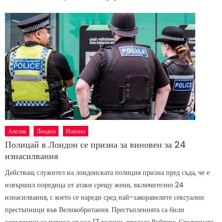
Англия
Лондон
Новини
Полицай в Лондон се призна за виновен за 24
изнасилвания
Действащ служител на лондонската полиция призна пред съда, че е
извършил поредица от атаки срещу жени, включително 24
изнасилвания, с което се нареди сред най-закоравелите сексуални
престъпници във Великобритания. Престъпленията са били
извършени за период от над 17 години, предаде Ройтерс. Столичната