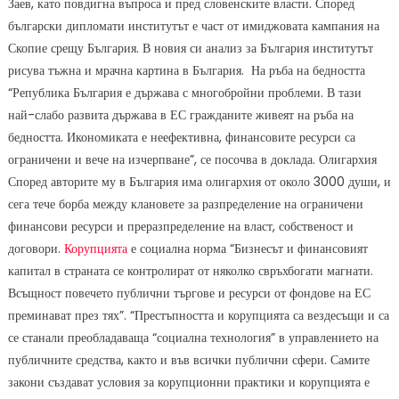
Заев, като повдигна въпроса и пред словенските власти. Според
български дипломати институтът е част от имиджовата кампания на
Скопие срещу България. В новия си анализ за България институтът
рисува тъжна и мрачна картина в България. На ръба на бедността
“Република България е държава с многобройни проблеми. В тази
най-слабо развита държава в ЕС гражданите живеят на ръба на
бедността. Икономиката е неефективна, финансовите ресурси са
ограничени и вече на изчерпване”, се посочва в доклада. Олигархия
Според авторите му в България има олигархия от около 3000 души, и
сега тече борба между клановете за разпределение на ограничени
финансови ресурси и преразпределение на власт, собственост и
договори.
Корупцията
е социална норма “Бизнесът и финансовият
капитал в страната се контролират от няколко свръхбогати магнати.
Всъщност повечето публични търгове и ресурси от фондове на ЕС
преминават през тях”. “Престъпността и корупцията са вездесъщи и са
се станали преобладаваща “социална технология” в управлението на
публичните средства, както и във всички публични сфери. Самите
закони създават условия за корупционни практики и корупцията е