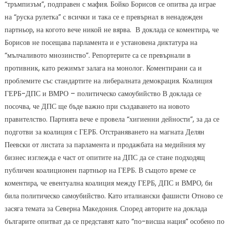
“тръмпизъм”, подправен с мафия. Бойко Борисов се опитва да играе
на “руска рулетка” с всички и така се е превърнал в ненадежден
партньор, на когото вече никой не вярва. В доклада се коментира, че
Борисов не посещава парламента и е установена диктатура на
“мълчаливото мнозинство”. Репортерите са се превърнали в
противник, като режимът залага на монолог. Коментирани са и
проблемите със стандартите на либералната демокрация. Коалиция
ГЕРБ-ДПС и ВМРО – политическо самоубийство В доклада се
посочва, че ДПС ще бъде важно при създаването на новото
правителство. Партията вече е провела “хигиенни дейности”, за да се
подготви за коалиция с ГЕРБ. Отстраняването на магната Делян
Пеевски от листата за парламента и продажбата на медийния му
бизнес изглежда е част от опитите на ДПС да се стане подходящ
публичен коалиционен партньор на ГЕРБ. В същото време се
коментира, че евентуална коалиция между ГЕРБ, ДПС и ВМРО, би
била политическо самоубийство. Като италиански фашисти Отново се
засяга темата за Северна Македония. Според авторите на доклада
българите опитват да се представят като “по-висша нация” особено по