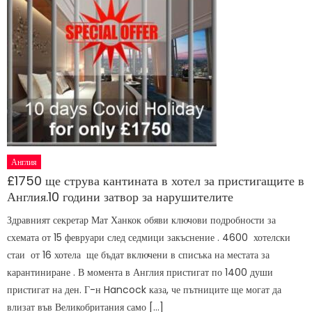
Англия
£1750 ще струва кантината в хотел за пристигащите в
Англия.10 години затвор за нарушителите
Здравният секретар Мат Ханкок обяви ключови подробности за
схемата от 15 февруари след седмици закъснение . 4600 хотелски
стаи от 16 хотела ще бъдат включени в списъка на местата за
карантиниране . В момента в Англия пристигат по 1400 души
пристигат на ден. Г-н Hancock каза, че пътниците ще могат да
влизат във Великобритания само […]