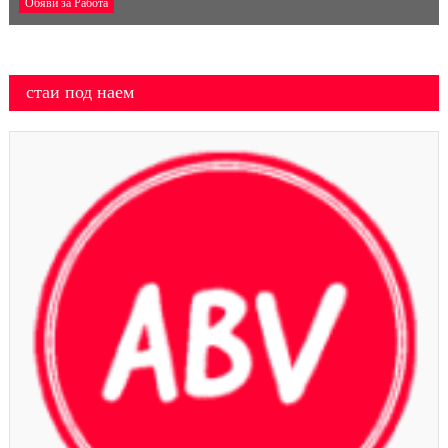
Обяви за Работа
стаи под наем