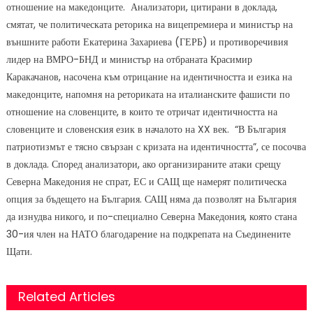
отношение на македонците. Анализатори, цитирани в доклада,
смятат, че политическата реторика на вицепремиера и министър на
външните работи Екатерина Захариева (ГЕРБ) и противоречивия
лидер на ВМРО-БНД и министър на отбраната Красимир
Каракачанов, насочена към отрицание на идентичността и езика на
македонците, напомня на реториката на италианските фашисти по
отношение на словенците, в които те отричат идентичността на
словенците и словенския език в началото на XX век. “В България
патриотизмът е тясно свързан с кризата на идентичността”, се посочва
в доклада. Според анализатори, ако организираните атаки срещу
Северна Македония не спрат, ЕС и САЩ ще намерят политическа
опция за бъдещето на България. САЩ няма да позволят на България
да изнудва никого, и по-специално Северна Македония, която стана
30-ия член на НАТО благодарение на подкрепата на Съединените
Щати.
Related Articles