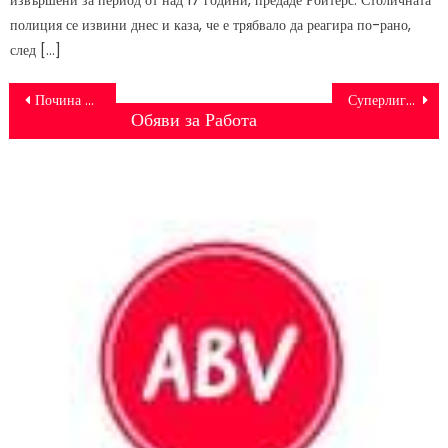
полиция се извини днес и каза, че е трябвало да реагира по-рано,
след […]
Post
Почина известният ромски лидер Цар Киро
Суперлигата се разпадна под натиска на феновете и политиците
Обяви за Работа
navigation