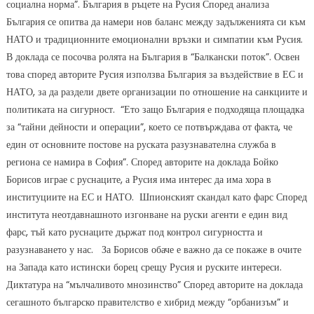
социална норма”. България в ръцете на Русия Според анализа
България се опитва да намери нов баланс между задълженията си към
НАТО и традиционните емоционални връзки и симпатии към Русия.
В доклада се посочва ролята на България в “Балкански поток”. Освен
това според авторите Русия използва България за въздействие в ЕС и
НАТО, за да раздели двете организации по отношение на санкциите и
политиката на сигурност. “Ето защо България е подходяща площадка
за “тайни дейности и операции”, което се потвърждава от факта, че
един от основните постове на руската разузнавателна служба в
региона се намира в София”. Според авторите на доклада Бойко
Борисов играе с руснаците, а Русия има интерес да има хора в
институциите на ЕС и НАТО. Шпионският скандал като фарс Според
института неотдавнашното изгонване на руски агенти е един вид
фарс, тъй като руснаците държат под контрол сигурността и
разузнаването у нас. За Борисов обаче е важно да се покаже в очите
на Запада като истински борец срещу Русия и руските интереси.
Диктатура на “мълчаливото мнозинство” Според авторите на доклада
сегашното българско правителство е хибрид между “орбанизъм” и