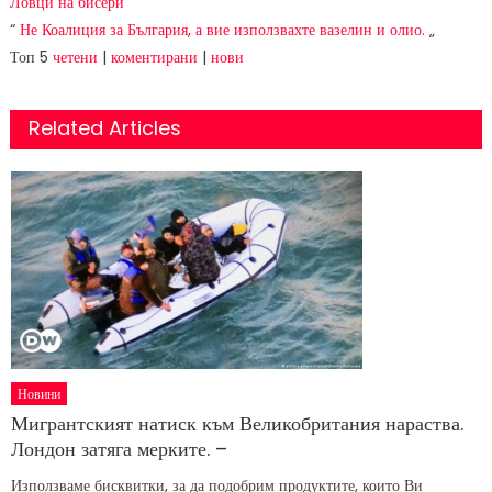
Ловци на бисери
“
Не Коалиция за България, а вие използвахте вазелин и олио.
„
Топ 5
четени
|
коментирани
|
нови
Related Articles
Новини
Мигрантският натиск към Великобритания нараства.
Лондон затяга мерките. –
Използваме бисквитки, за да подобрим продуктите, които Ви