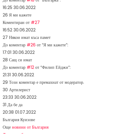
До коментар
#18
от “Българка”:
16:25
30.06.2022
26
Я ми кажете
Коментиран от
#27
16:52
30.06.2022
27
Някои имат къса памет
До коментар
#26
от “Я ми кажете”:
17:01
30.06.2022
28
Сащ си имат
До коментар
#12
от “Филип Ейджи”:
21:31
30.06.2022
29
Този коментар е премахнат от модератор.
30
Артилерист
23:33
30.06.2022
31
Да бе да
20:38
01.07.2022
България Куизове
Още
новини от България