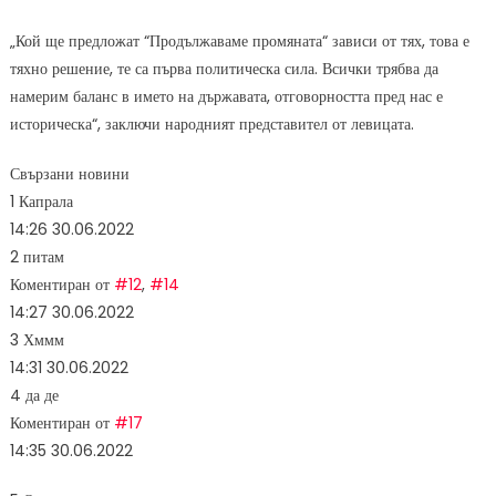
„Кой ще предложат “Продължаваме промяната“ зависи от тях, това е
тяхно решение, те са първа политическа сила. Всички трябва да
намерим баланс в името на държавата, отговорността пред нас е
историческа“, заключи народният представител от левицата.
Свързани новини
1
Капрала
14:26
30.06.2022
2
питам
Коментиран от
#12
,
#14
14:27
30.06.2022
3
Хммм
14:31
30.06.2022
4
да де
Коментиран от
#17
14:35
30.06.2022