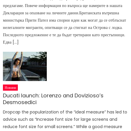
предлагаме. Повече информация по въпроса ще намерите в нашата
Декларация за опазване на личните данни.Британската вътрешна
министърка Прити Пател има спорни идеи как могат да се отблъснат
нелегалните мигранти, опитващи се да стигнат на Острова с лодка.
Последното предложение е те да бъдат третирани като престъпници.
Едва […]
Новини
Ducati launch: Lorenzo and Dovizioso’s
Desmosedici
Dropcap the popularization of the “ideal measure” has led to
advice such as “Increase font size for large screens and
reduce font size for small screens.” While a good measure