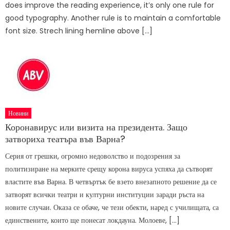
does improve the reading experience, it’s only one rule for
good typography. Another rule is to maintain a comfortable
font size. Strech lining hemline above […]
Новини
Коронавирус или визита на президента. Защо
затвориха театъра във Варна?
Серия от грешки, огромно недоволство и подозрения за
политизиране на мерките срещу корона вируса успяха да сътворят
властите във Варна. В четвъртък бе взето внезапното решение да се
затворят всички театри и културни институции заради ръста на
новите случаи. Оказа се обаче, че тези обекти, наред с училищата, са
единствените, които ще понесат локдауна. Молоеве, […]