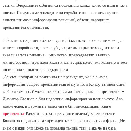
стъпка. Вчерашните събития са последната капка, която се наля в тази
посока. Изслушахме докладите на службите по наше искане, ние
винаги взимаме информирани решения“, обясни народният
представител от левицата.
Тъй като заседанието беше закрито, Божанков заяви, че не може да
изнесе подробности, но се е убедил, че има кръг от хора, които са
знаели за това решение – министър-председателят, външно
министерство и президентската институция, която има компетентност
по външната политика на държавата.
„Аз съм шокиран от реакцията на президента, че не е имал
информация, защото представителите му в този Консултативен съвет
са били там и най-вече шефът на администрацията на президента –
Димитър Стоянов е бил надлежно информиран за целия казус. Ако
някой човек в държавата наистина е бил информиран, това е
президентът
Радев и неговата реакция е нелепа“, категоричен е
Божанков и допълни, че президентът е запознат с всички факти. „Не
знам с какви очи може да изразява такива тези. Така че на база