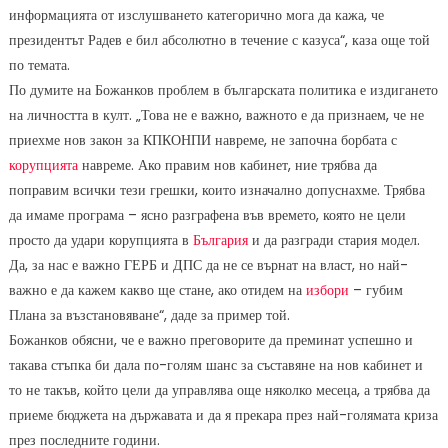
информацията от изслушването категорично мога да кажа, че
президентът Радев е бил абсолютно в течение с казуса“, каза още той
по темата.
По думите на Божанков проблем в българската политика е издигането
на личността в култ. „Това не е важно, важното е да признаем, че не
приехме нов закон за КПКОНПИ навреме, не започна борбата с
корупцията
навреме. Ако правим нов кабинет, ние трябва да
поправим всички тези грешки, които изначално допуснахме. Трябва
да имаме програма – ясно разграфена във времето, която не цели
просто да удари корупцията в
България
и да разгради стария модел.
Да, за нас е важно ГЕРБ и ДПС да не се върнат на власт, но най-
важно е да кажем какво ще стане, ако отидем на
избори
– губим
Плана за възстановяване“, даде за пример той.
Божанков обясни, че е важно преговорите да преминат успешно и
такава стъпка би дала по-голям шанс за съставяне на нов кабинет и
то не такъв, който цели да управлява още няколко месеца, а трябва да
приеме бюджета на държавата и да я прекара през най-голямата криза
през последните години.