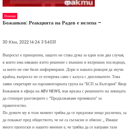
Новини
Божанков: Реакцията на Радев е нелепа –
30 Юни, 2022 14:24
3 540
31
Въпросът е принципен, защото не става дума за един или два случая,
в които има някакво взето решение с външни и вътрешни последици,
за което не сме били информирани. Дори и нашата реакция да звучи
крайна, въпросът не се изчерпва само с казуса с дипломатите. Това
заяви секретарят на парламентарната група на “БСП за България“ Явор
Божанков в ефира на ABV NEWS, във връзка с решението на левицата
да стопират разговорите с “Продължаваме промяната“ за
правителство.
По думите му в този момент трябва да се предложи нещо различно, за
да покажат пред обществото, че не са съгласни и обясни: „ Имаше
много пропуски и нашето мнение е, че трябва да се направи тази