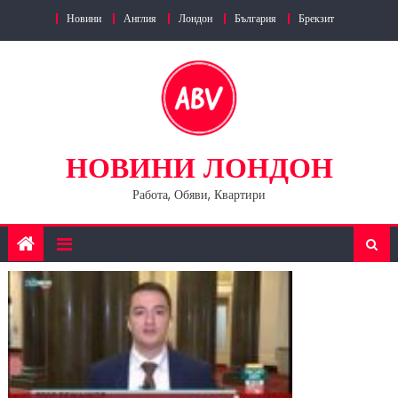
Skip
Новини
Англия
Лондон
България
Брекзит
to
content
НОВИНИ ЛОНДОН
Работа, Обяви, Квартири